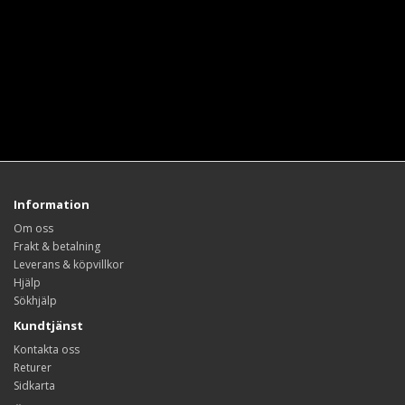
Information
Om oss
Frakt & betalning
Leverans & köpvillkor
Hjälp
Sökhjälp
Kundtjänst
Kontakta oss
Returer
Sidkarta