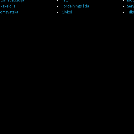
tomatlådsolja
Fett
Mot
kaxelolja
Fördelningslåda
Ser
omsvätska
Glykol
Till