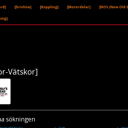
ård]
[Drivlina]
[Koppling]
[Motordelar]
[NOS (New Old S
ning]
or-Vätskor]
na sökningen