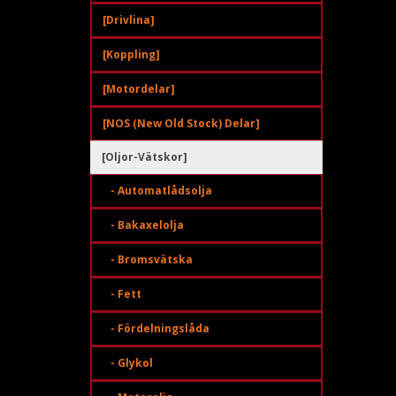
[Drivlina]
[Koppling]
[Motordelar]
[NOS (New Old Stock) Delar]
[Oljor-Vätskor]
- Automatlådsolja
- Bakaxelolja
- Bromsvätska
- Fett
- Fördelningslåda
- Glykol