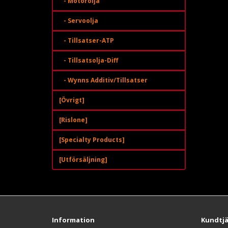
- Motorolja
- Servoolja
- Tillsatser-ATP
- Tillsatsolja-Diff
- Wynns Additiv/Tillsatser
[Övrigt]
[Rislone]
[Specialty Products]
[Utförsäljning]
Information
Kundtj