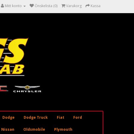
Mitt konto
Önskelista (0)
Varukorg
Kassa
Dodge
Dodge Truck
Fiat
Ford
Nissan
Oldsmobile
Plymouth