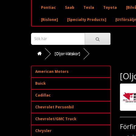
Pontiac
Saab
Tesla
Toyota
[Bilv
[Rislone]
[Specialty Products]
[Utförsälj
[Oljor-Vätskor]
American Motors
[Olj
Buick
Cadillac
Chevrolet Personbil
Chevrolet/GMC Truck
Förfi
Chrysler