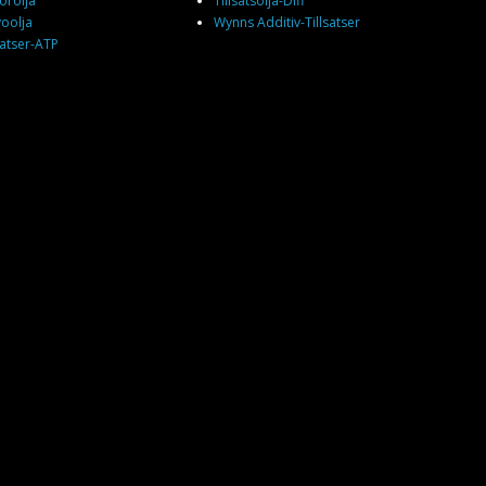
orolja
Tillsatsolja-Diff
voolja
Wynns Additiv-Tillsatser
satser-ATP