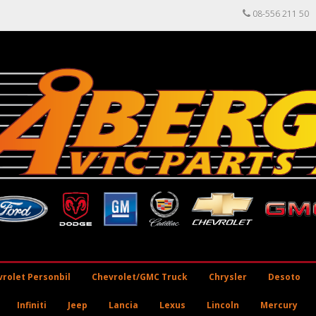
08-556 211 50
rolet Personbil
Chevrolet/GMC Truck
Chrysler
Desoto
Infiniti
Jeep
Lancia
Lexus
Lincoln
Mercury