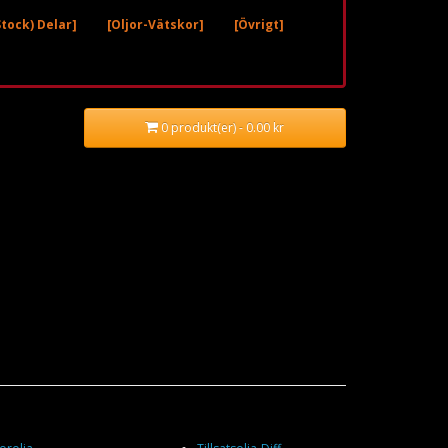
tock) Delar]
[Oljor-Vätskor]
[Övrigt]
0 produkt(er) - 0.00 kr