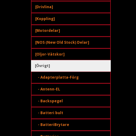
[Drivlina]
[Koppling]
[Motordelar]
[NOS (New Old Stock) Delar]
[Oljor-Vätskor]
[Övrigt]
- Adapterplatta-Förg
- Antenn-EL
- Backspegel
- Batteri bult
- BatteriBrytare