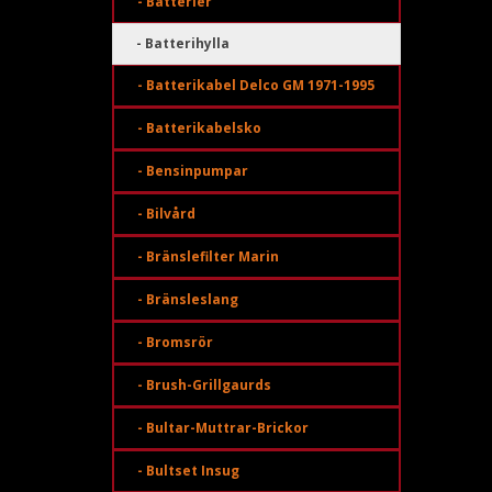
- Batterier
- Batterihylla
- Batterikabel Delco GM 1971-1995
- Batterikabelsko
- Bensinpumpar
- Bilvård
- Bränslefilter Marin
- Bränsleslang
- Bromsrör
- Brush-Grillgaurds
- Bultar-Muttrar-Brickor
- Bultset Insug