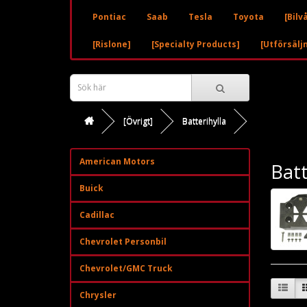
Pontiac
Saab
Tesla
Toyota
[Bilv
[Rislone]
[Specialty Products]
[Utförsälj
[Övrigt]
Batterihylla
American Motors
Batt
Buick
Cadillac
Chevrolet Personbil
Chevrolet/GMC Truck
Chrysler