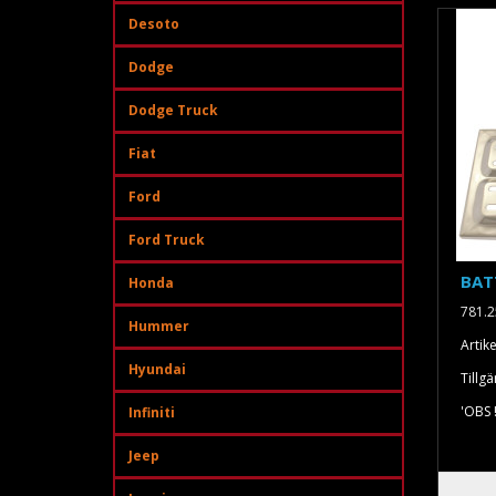
Desoto
Dodge
Dodge Truck
Fiat
Ford
Ford Truck
BAT
Honda
781.2
Hummer
Artik
Hyundai
Tillgä
'OBS 
Infiniti
Jeep