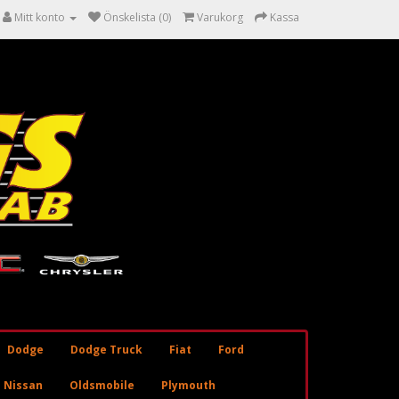
Mitt konto
Önskelista (0)
Varukorg
Kassa
Dodge
Dodge Truck
Fiat
Ford
Nissan
Oldsmobile
Plymouth