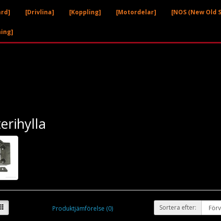
ård]
[Drivlina]
[Koppling]
[Motordelar]
[NOS (New Old S
ning]
erihylla
Sortera efter:
Produktjämförelse (0)