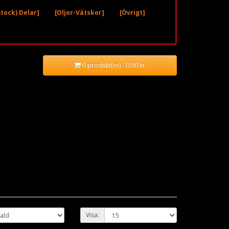
tock) Delar]
[Oljor-Vätskor]
[Övrigt]
0 produkt(er) - 0.00 kr
Visa: