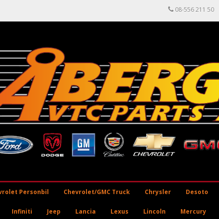
08-556 211 50
rolet Personbil
Chevrolet/GMC Truck
Chrysler
Desoto
Infiniti
Jeep
Lancia
Lexus
Lincoln
Mercury