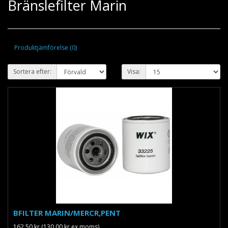
Bränslefilter Marin
Produktjämförelse (0)
Sortera efter:
Visa:
BFILTER MARIN/MERCR,PENT
162.50 kr (130.00 kr ex moms)