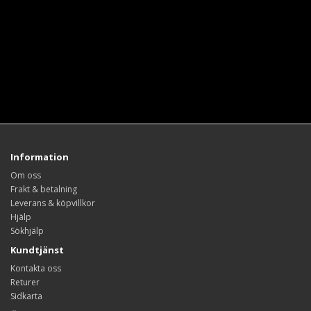
Information
Om oss
Frakt & betalning
Leverans & köpvillkor
Hjälp
Sökhjälp
Kundtjänst
Kontakta oss
Returer
Sidkarta