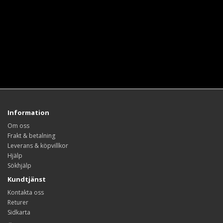
Information
Om oss
Frakt & betalning
Leverans & köpvillkor
Hjälp
Sökhjälp
Kundtjänst
Kontakta oss
Returer
Sidkarta