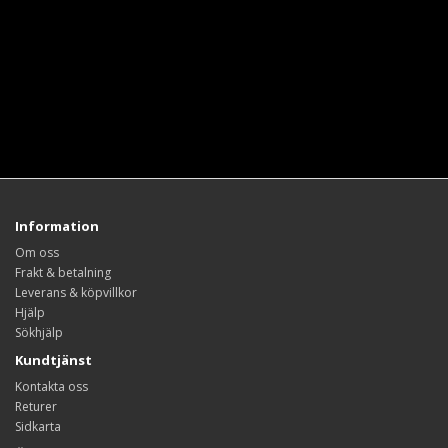
Information
Om oss
Frakt & betalning
Leverans & köpvillkor
Hjälp
Sökhjälp
Kundtjänst
Kontakta oss
Returer
Sidkarta