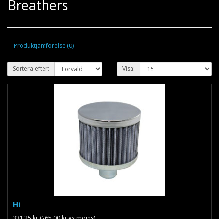
Breathers
Produktjämförelse (0)
Sortera efter:
Visa:
Hi
331.25 kr (265.00 kr ex moms)