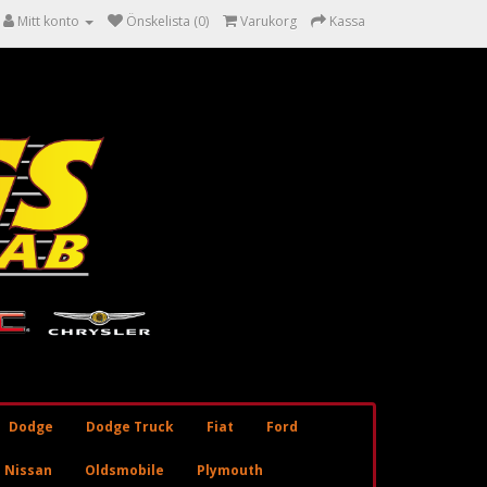
Mitt konto
Önskelista (0)
Varukorg
Kassa
Dodge
Dodge Truck
Fiat
Ford
Nissan
Oldsmobile
Plymouth