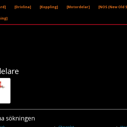
ård]
[Drivlina]
[Koppling]
[Motordelar]
[NOS (New Old S
ning]
elare
na sökningen