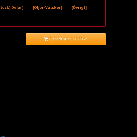
tock) Delar]
[Oljor-Vätskor]
[Övrigt]
0 produkt(er) - 0.00 kr