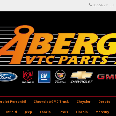
08-556 211 50
rolet Personbil
Chevrolet/GMC Truck
Chrysler
Desoto
Infiniti
Jeep
Lancia
Lexus
Lincoln
Mercury