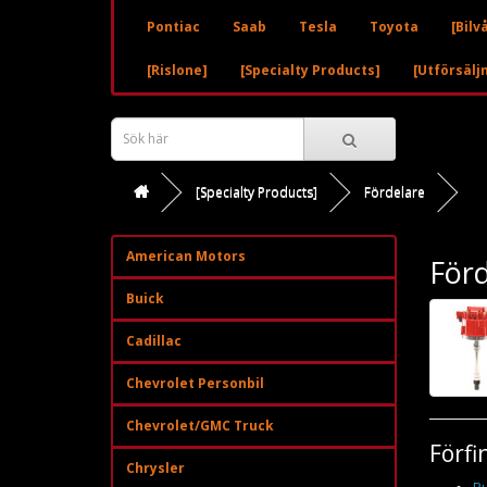
Pontiac
Saab
Tesla
Toyota
[Bilv
[Rislone]
[Specialty Products]
[Utförsälj
[Specialty Products]
Fördelare
American Motors
Förd
Buick
Cadillac
Chevrolet Personbil
Chevrolet/GMC Truck
Förfi
Chrysler