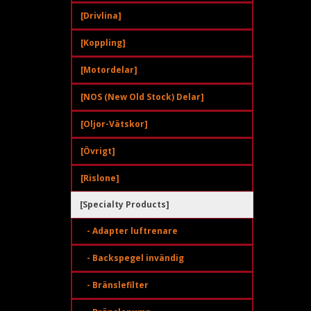
[Drivlina]
[Koppling]
[Motordelar]
[NOS (New Old Stock) Delar]
[Oljor-Vätskor]
[Övrigt]
[Rislone]
[Specialty Products]
- Adapter luftrenare
- Backspegel invändig
- Bränslefilter