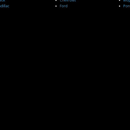
ick
Chevrolet
Mo
dillac
Ford
Pon