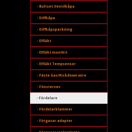
- Bultset Ventilkåpa
- Diffkåpa
- Diffkåpspackning
- Elfläkt
- Elfläkt montkit
- Elfläkt Tempsensor
- Fäste Gas/Kickdown wire
- Fönstervev
- Fördelare
- Fördelarklammer
- Förgasar adapter