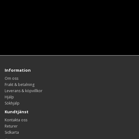
Information
Om oss
Frakt & betalning
Leverans & köpvillkor
Hjälp
Sökhjälp
Kundtjänst
Kontakta oss
Returer
Sidkarta