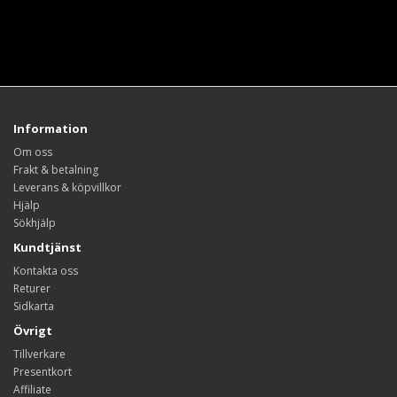
Information
Om oss
Frakt & betalning
Leverans & köpvillkor
Hjälp
Sökhjälp
Kundtjänst
Kontakta oss
Returer
Sidkarta
Övrigt
Tillverkare
Presentkort
Affiliate