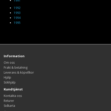
1991
1992
1993
1994
1995
Information
Om oss
Frakt & betalning
Leverans & köpvillkor
Hjälp
Sökhjälp
Kundtjänst
Kontakta oss
Returer
Sidkarta