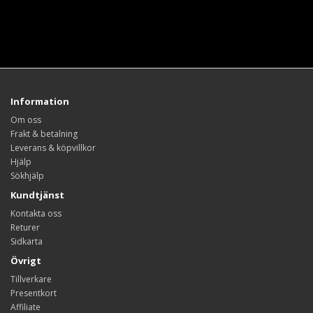
Information
Om oss
Frakt & betalning
Leverans & köpvillkor
Hjälp
Sökhjälp
Kundtjänst
Kontakta oss
Returer
Sidkarta
Övrigt
Tillverkare
Presentkort
Affiliate