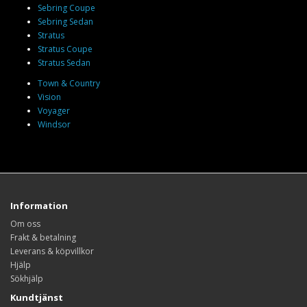
Sebring Coupe
Sebring Sedan
Stratus
Stratus Coupe
Stratus Sedan
Town & Country
Vision
Voyager
Windsor
Information
Om oss
Frakt & betalning
Leverans & köpvillkor
Hjälp
Sökhjälp
Kundtjänst