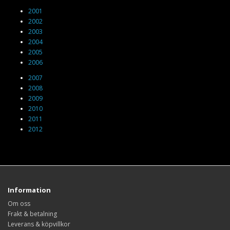
2001
2002
2003
2004
2005
2006
2007
2008
2009
2010
2011
2012
Information
Om oss
Frakt & betalning
Leverans & köpvillkor