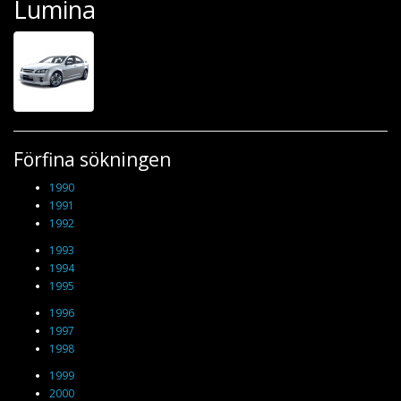
Lumina
Förfina sökningen
1990
1991
1992
1993
1994
1995
1996
1997
1998
1999
2000