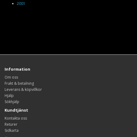
2001
Information
Om oss
Frakt & betalning
Leverans & köpvillkor
Hjälp
Sökhjälp
Kundtjänst
Kontakta oss
Returer
Sidkarta