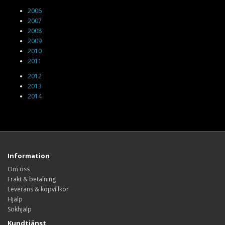
2006
2007
2008
2009
2010
2011
2012
2013
2014
Information
Om oss
Frakt & betalning
Leverans & köpvillkor
Hjälp
Sökhjälp
Kundtjänst