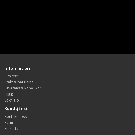
Information
Om oss
Frakt & betalning
Leverans & köpvillkor
Hjälp
Sökhjälp
Kundtjänst
Kontakta oss
Returer
Sidkarta