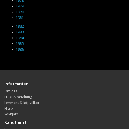
1978
1979
1980
1981
1982
1983
1984
1985
1986
Information
Om oss
Frakt & betalning
Leverans & köpvillkor
Hjälp
Sökhjälp
Kundtjänst