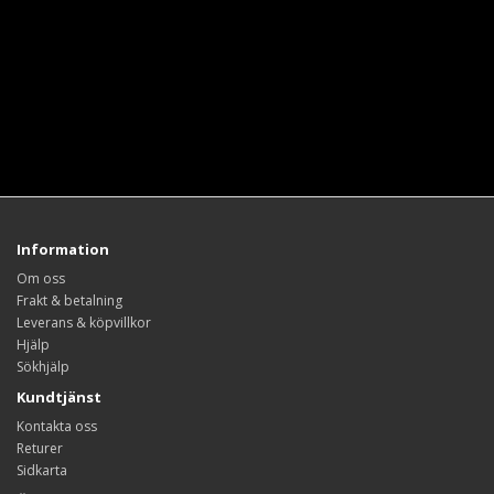
Information
Om oss
Frakt & betalning
Leverans & köpvillkor
Hjälp
Sökhjälp
Kundtjänst
Kontakta oss
Returer
Sidkarta